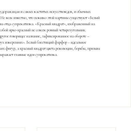
будоражащая и самых маститых искусствоведов, и обычных
. Не всем известно, что помимо этой картины существуют «Белый
тва отца супрематизма. «Красный квадрат», изображенный на
собой ярко-красный не совсем ровный четырехугольник.
другое говорящее название, зафиксированное на обороте –
вух измерениях». Белый блестящий фарфор – идеальное
ких фигур, а красный квадрат цвета революции, борьбы, призыва
выражает главные идеи супрематизма.