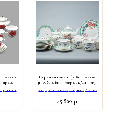
сенняя 2
Сервиз чайный ф. Весенняя-2
4 пред.
рис. Улыбка флоры. 6/20 пред.
ица, 6 чашек
20 предметов: чайник, сахарница, 6 чашек
.
(250 мл), 6 блюдец, 6 десертных тарелок.
р.
45 800
.
Новинка 2023 года.
ная деколь,
Костяной фарфор, надглазурная деколь,
отводка золотом.