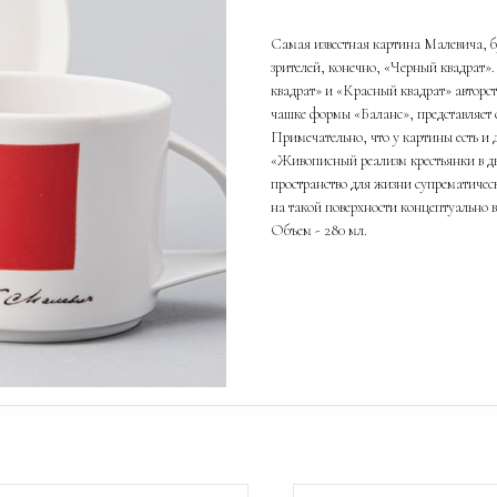
Самая известная картина Малевича, 
зрителей, конечно, «Черный квадрат»
квадрат» и «Красный квадрат» авторс
чашке формы «Баланс», представляет 
Примечательно, что у картины есть и 
«Живописный реализм крестьянки в д
пространство для жизни супрематичес
на такой поверхности концептуально 
Объем - 280 мл.