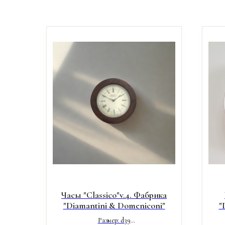
Часы "Classico"v.4. Фабрика
"Diamantini & Domeniconi"
"
Размер: d39