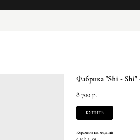
Фабрика "Shi - Shi" 
8 700
р.
КУПИТЬ
Керамика цв. медный
d 29 h 31 см.