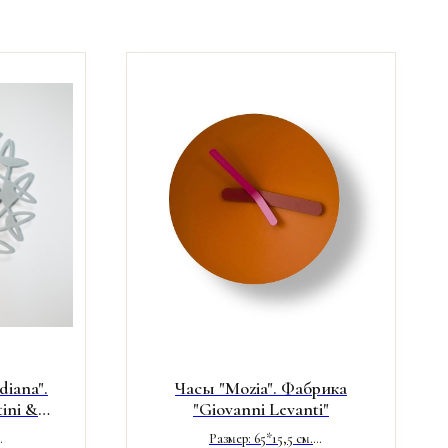
diana".
Часы "Mozia". Фабрика
ini &
"Giovanni Levanti"
Размер: 65*15,5 см.