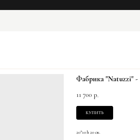
Фабрика "Natuzzi" -
11 700
р.
КУПИТЬ
20*10 h 20 cм.