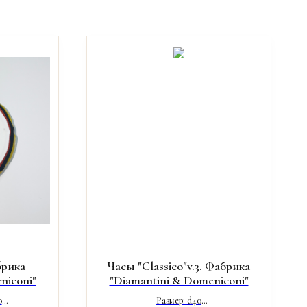
брика
Часы "Classico"v.3. Фабрика
niconi"
"Diamantini & Domeniconi"
о
Размер: d40