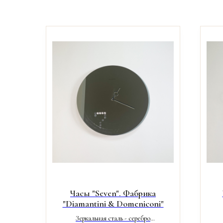
Часы "Seven". Фабрика
"Diamantini & Domeniconi"
Зеркальная сталь - серебро