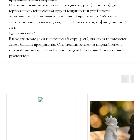
Основание лампы выполнено из благородного дерева (шпон ореха), две
вертикальные стойки создают эффект воздушности и устойчивости
одновременно. Венчает композицию крупный прямоугольный абажур из
фактурной ткани кремового цвета, который дает мягкий, но функциональный
свет.
Где разместить?
Благодаря высоте 90 см и широкому абажуру (51 см), эта лампа не потеряется
даже в больших пространствах. Она идеально встанет на широкий комод в
гостиной, консоль в прихожей или на солидный письменный стол в кабинете
руководителя.