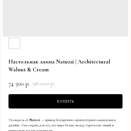
Настольная лампа Natuzzi | Architectural
Walnut & Cream
74 500
98 000
р.
р.
КУПИТЬ
Эта модель от
Natuzzi
— пример безупречного архитектурного мышления в
дизайне. Она создана для тех, кто ищет баланс между строгостью линий и
природным теплом материалов.