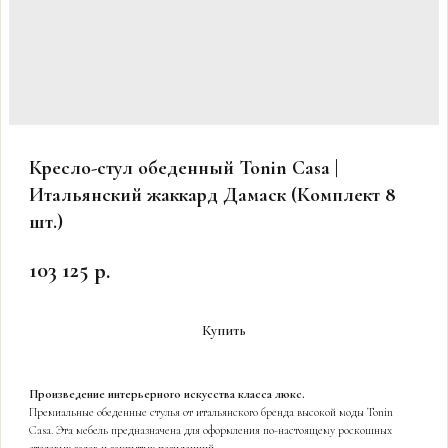
Кресло-стул обеденный Tonin Casa |
Итальянский жаккард Дамаск (Комплект 8
шт.)
103 125
р.
Купить
Произведение интерьерного искусства класса люкс.
Премиальные обеденные стулья от итальянского бренда высокой моды Tonin
Casa. Эта мебель предназначена для оформления по-настоящему роскошных