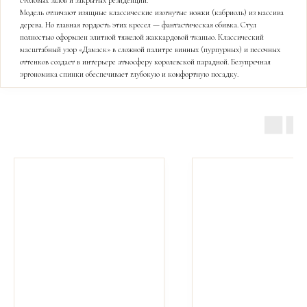
столовых залов и закрытых резиденций.
Модель отличают изящные классические изогнутые ножки (кабриоль) из массива
дерева. Но главная гордость этих кресел — фантастическая обивка. Стул
полностью оформлен элитной тяжелой жаккардовой тканью. Классический
масштабный узор «Дамаск» в сложной палитре винных (пурпурных) и песочных
оттенков создает в интерьере атмосферу королевской парадной. Безупречная
эргономика спинки обеспечивает глубокую и комфортную посадку.