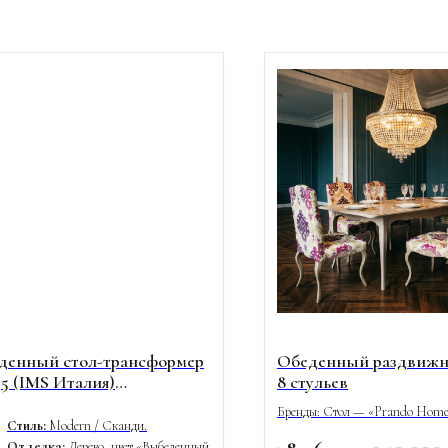
денный стол-трансформер
Обеденный раздвижно
5 (IMS Италия)
8 стульев
еленный дуб / Light Oak)
Бренды: Стол — «Prando Home
Стиль:
Modern / Сканди.
«Tonin Casa» (Италия)
Отделка:
Дерево, цвет «Выбеленный