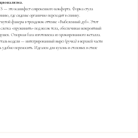
ционализма.
S — это манифест современного комфорта. Форма стула
нию, где сиденье органично переходит в спинку.
гнутой фанеры в трендовом оттенке «Выбеленный дуб». Этот
 слегка «пружинить» под весом тела, обеспечивая невероятный
душек. Опорная база изготовлена из хромированного металла.
еталь модели — интегрированный вырез (ручка) в верхней части
ь удобно переносить. Идеален для кухонь и столовых в стиле