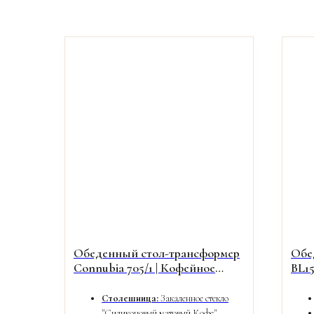
Обеденный стол-трансформер
Обе
Connubia 705/1 | Кофейное
BL15
сатинированное стекло & Венге
(Выб
Столешница:
Закаленное стекло
"Силиконовый матовый Кофе".