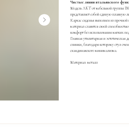
Чистые линии итальянского функ
Модель AKT от мебельной группы IM
представляет собой единую плавную ли
Каркас сиденья выполнен из прочной 
материал славится своей способностью
комфорт без использования мягких по
Главная утилитарная и эстетическая д
спинки, благодаря которому стул очен
скандинавского минимализма.
Материал: металл