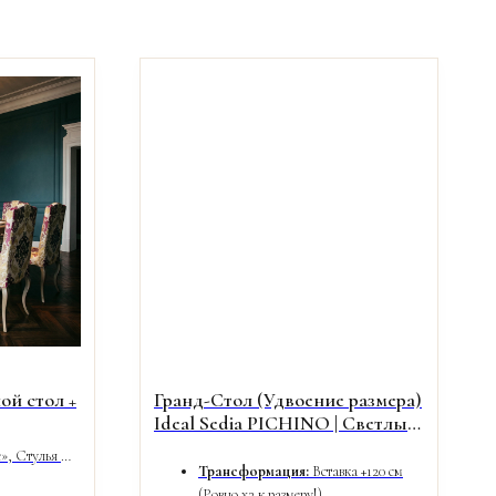
й стол +
Гранд-Стол (Удвоение размера)
Ideal Sedia PICHINO | Светлый
Орех & Молочное Стекло
», Стулья —
Трансформация:
Вставка +120 см
(Ровно х2 к размеру!).