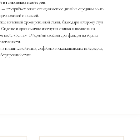
 итальянских мастеров.
— это трибьют эпохе скандинавского дизайна середины 20-го
 эргономикой и пользой.
ас из тонкой хромированной стали, благодаря которому стул
е. Сиденье и эргономично изогнутая спинка выполнены из
ом цвете «Венге». Открытый светлый срез фанеры на торцах
ологичности.
м в минималистичных, лофтовых и скандинавских интерьерах,
 безупречный стиль.