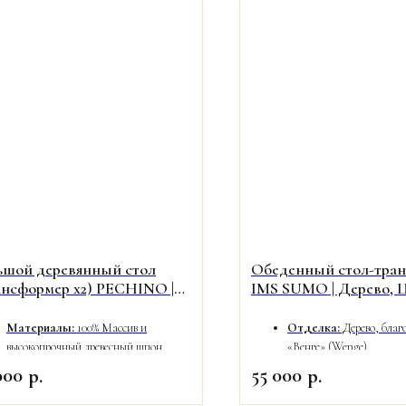
ьшой деревянный стол
Обеденный стол-тра
ансформер х2) PECHINO |
IMS SUMO | Дерево, 
сив светлого Бука
Венге
Материалы:
100% Массив и
Отделка:
Дерево, благ
высокопрочный древесный шпон.
«Венге» (Wenge).
Отделка:
Цвет натурального
Трансформация:
Два 
000
55 000
р.
р.
Светлого Бука.
боковых выкатных элеме
Габариты (ДхШхВ):
123 (+123!) х 90
см).