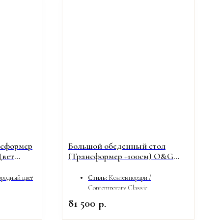
нсформер
Большой обеденный стол
Цвет
(Трансформер +100см) O&G
702/1 | Массив, Цвет Венге
ородный цвет
Стиль:
Контемпорари /
Contemporary Classic.
независимых
Отделка:
100% Шпон/массив дерева
81 500
р.
нта (По 30
"Венге".
Механизм