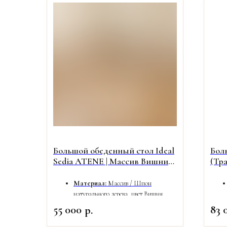
Большой обеденный стол Ideal
Бол
Sedia ATENE | Массив Вишни
(Тр
(Ширина 106 см!)
Мас
Материал:
Массив / Шпон
натурального дерева, цвет Вишня.
Особенность:
Увеличенная ширина
55 000
83 
р.
столешницы (King-size).
Размеры (ДхШхВ):
160 (+50) х 106 х