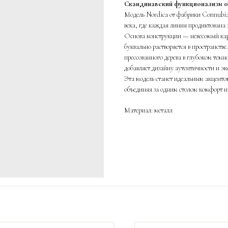
Скандинавский функционализм от
Модель Nordica от фабрики Connubia 
века, где каждая линия продиктована
Основа конструкции — невесомый карк
буквально растворяется в пространств
прессованного дерева в глубоком темн
добавляет дизайну аутентичности и эк
Эта модель станет идеальным акценто
объединяя за одним столом комфорт и
Материал: металл