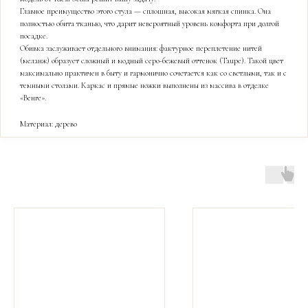
Главное преимущество этого стула — сплошная, высокая мягкая спинка. Она
полностью обита тканью, что дарит невероятный уровень комфорта при долгой
посадке.
Обивка заслуживает отдельного внимания: фактурное переплетение нитей
(меланж) образует сложный и модный серо-бежевый оттенок (Taupe). Такой цвет
максимально практичен в быту и гармонично сочетается как со светлыми, так и с
темными столами. Каркас и прямые ножки выполнены из массива в отделке
«Венге».
Материал: дерево