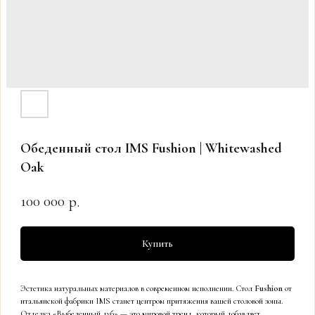
Обеденный стол IMS Fushion | Whitewashed
Oak
100 000
р.
Купить
Эстетика натуральных материалов в современном исполнении. Стол
Fushion
от
итальянской фабрики IMS станет центром притяжения вашей столовой зоны.
Отделка «Выбеленный дуб» — это мировой тренд, который добавляет