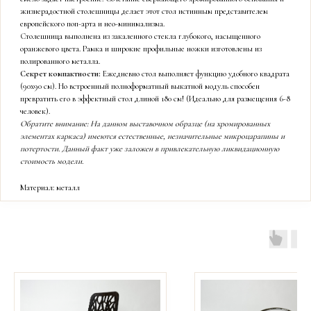
жизнерадостной столешницы делает этот стол истинным представителем
европейского поп-арта и нео-минимализма.
Столешница выполнена из закаленного стекла глубокого, насыщенного
оранжевого цвета. Рамка и широкие профильные ножки изготовлены из
полированного металла.
Секрет компактности:
Ежедневно стол выполняет функцию удобного квадрата
(90х90 см). Но встроенный полноформатный выкатной модуль способен
превратить его в эффектный стол длиной 180 см! (Идеально для размещения 6-8
человек).
Обратите внимание: На данном выставочном образце (на хромированных
элементах каркаса) имеются естественные, незначительные микроцарапины и
потертости. Данный факт уже заложен в привлекательную ликвидационную
стоимость модели.
Материал: металл