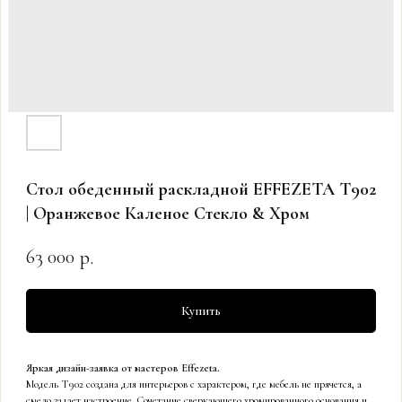
Стол обеденный раскладной EFFEZETA T902
| Оранжевое Каленое Стекло & Хром
63 000
р.
Купить
Яркая дизайн-заявка от мастеров Effezeta.
Модель T902 создана для интерьеров с характером, где мебель не прячется, а
смело задает настроение. Сочетание сверкающего хромированного основания и