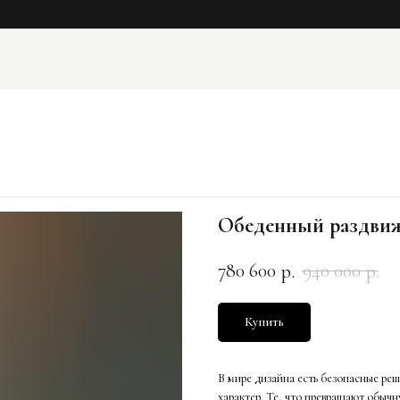
Обеденный раздвижн
780 600
940 000
р.
р.
Купить
В мире дизайна есть безопасные реш
характер. Те, что превращают обычн