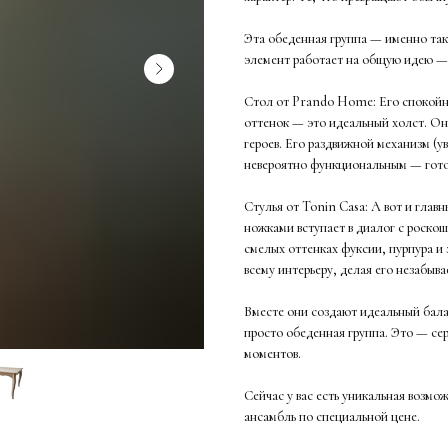
Эта обеденная группа — именно так
элемент работает на общую идею —
Стол от Prando Home: Его спокойн
оттенок — это идеальный холст. Он 
героев. Его раздвижной механизм (ув
невероятно функциональным — готов
Стулья от Tonin Casa: А вот и глав
ножками вступает в диалог с роскош
смелых оттенках фуксии, пурпура и 
всему интерьеру, делая его незабыв
Вместе они создают идеальный балан
просто обеденная группа. Это — се
моментов.
Сейчас у вас есть уникальная возм
ансамбль по специальной цене.