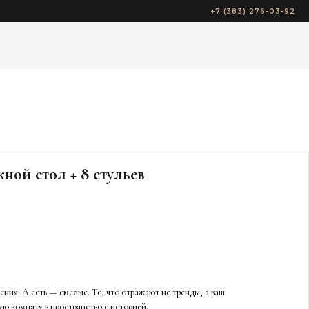
+7 (383) 276-03-92
ой стол + 8 стульев
ения. А есть — смелые. Те, что отражают не тренды, а ваш
ую комнату в пространство с историей.