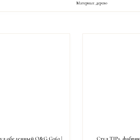
Материал: дерево
ул обеденный O&G G363 |
Стул TIP1, фабри