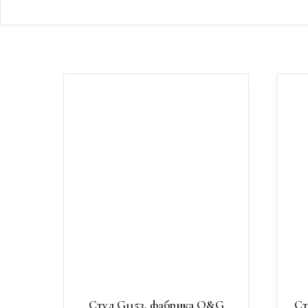
Стул G1153, фабрика O&G
Ст