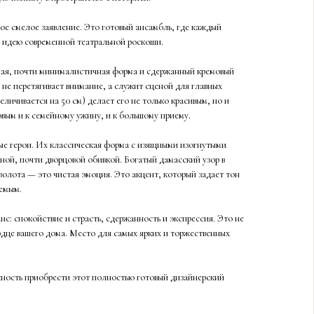
ое смелое заявление. Это готовый ансамбль, где каждый
 идею современной театральной роскоши.
ая, почти минималистичная форма и сдержанный кремовый
не перетягивает внимание, а служит сценой для главных
еличивается на 50 см) делает его не только красивым, но и
ым и к семейному ужину, и к большому приему.
ные герои. Их классическая форма с изящными изогнутыми
ной, почти дворцовой обивкой. Богатый дамасский узор в
золота — это чистая эмоция. Это акцент, который задает тон
аемым.
с: спокойствие и страсть, сдержанность и экспрессия. Это не
рдце вашего дома. Место для самых ярких и торжественных
ожность приобрести этот полностью готовый дизайнерский