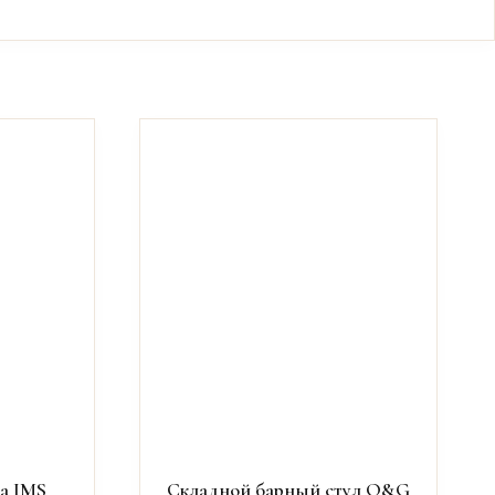
ка IMS
Складной барный стул O&G