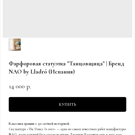
Фарфоровая статуэтка "Танцовщица" | Бренд
NAO by Lladró (Испания)
14 000
р.
КУПИТЬ
Классика грации с 30-летней историей.
Скульптура «The Dance Is over» — одна из самых известных работ мануфактуры
NAO, эскиз которой был создан великим Джоаном Кодерчем еще в 1995 году.