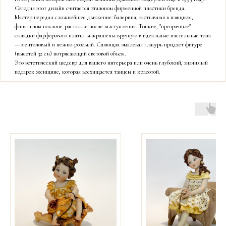
Сегодня этот дизайн считается эталоном фирменной пластики бренда.
Мастер передал сложнейшее движение: балерина, застывшая в изящном,
финальном поклоне-растяжке после выступления. Тонкие, "прозрачные"
складки фарфорового платья выкрашены вручную в идеальные пастельные тона
— ментоловый и нежно-розовый. Сияющая эмалевая глазурь придает фигуре
(высотой 32 см) потрясающий световой объем.
Это эстетический шедевр для вашего интерьера или очень глубокий, значимый
подарок женщине, которая восхищается танцем и красотой.