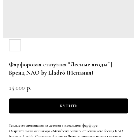
Фарфоровая статуэтка "Лесные ягоды" |
Бренд NAO by Lladró (Испания)
15 000
р.
КУПИТЬ
Теплые воспоминания из детства в идеальном фарфоре.
Очаровательная миниатюра «Strawberry Bonnet» от испанского бренда NAO
(концерн Lladró). Скульптор Альфредо Льоренс виртуозно передал нежную,