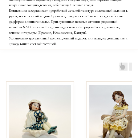
искреннюю эмоцию девочки, собирающей лесные ягоды.
Композиция завораживает проработкой деталей: текстура соломенной шляпки в
руках, насыщенный ягодный румянец плодов на контрасте с гладким белым
фарфором длинного платья. Приглушенные матовые оттенки фирменной
палитры NAO позволяют изделию идеально интегрироваться в домашние,
теплые интерьеры (Прованс, Неоклассика, Кантри).
Удивительно трогательный коллекционный подарок или изящное дополнение к
декору вашей светлой гостиной.