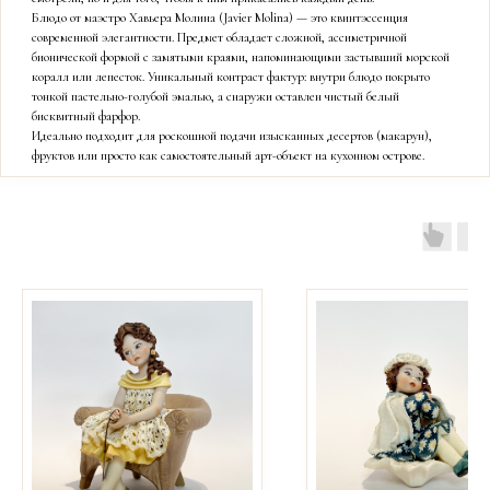
Блюдо от маэстро Хавьера Молина (Javier Molina) — это квинтэссенция
современной элегантности. Предмет обладает сложной, ассиметричной
бионической формой с замятыми краями, напоминающими застывший морской
коралл или лепесток. Уникальный контраст фактур: внутри блюдо покрыто
тонкой пастельно-голубой эмалью, а снаружи оставлен чистый белый
бисквитный фарфор.
Идеально подходит для роскошной подачи изысканных десертов (макарун),
фруктов или просто как самостоятельный арт-объект на кухонном острове.