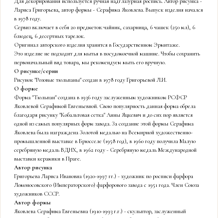
Для декорирования используется ручная надглазурная роспись. Автор рисунка -
Лариса Григорьева, автор формы - Серафима Яковлева. Выпуск изделия начался
в 1978 году.
Сервиз включает в себя 20 предметов: чайник, сахарница, 6 чашек (250 мл), 6
блюдец, 6 десертных тарелок.
Оригинал авторского изделия хранится в Государственном Эрмитаже.
Это изделие не подходит для мытья в посудомоечной машине. Чтобы сохранить
первоначальный вид товара, мы рекомендуем мыть его вручную.
О рисунке/серии
Рисунок "Розовые тюльпаны" создан в 1978 году Григорьевой Л.И.
О форме
Форма "Тюльпан" создана в 1936 году заслуженным художником РСФСР
Яковлевой Серафимой Евгеньевной. Свою популярность данная форма обрела
благодаря рисунку "Кобальтовая сетка" Анны Яцкевич и до сих пор является
одной из самых популярных форм завода. За создание этой формы Серафима
Яковлева была награждена Золотой медалью на Всемирной художественно-
промышленной выставке в Брюсселе (1958 год), в 1960 году получила Малую
серебряную медаль ВДНХ, в 1962 году - Серебряную медаль Международной
выставки керамики в Праге.
Автор рисунка
Григорьева Лариса Ивановна (1920-1997 гг.) - художник по росписи фарфора
Ломоносовского (Императорского) фарфорового завода с 1951 года. Член Союза
художников СССР.
Автор формы
Яковлева Серафима Евгеньевна (1910-1993 г.г.) - скульптор, заслуженный