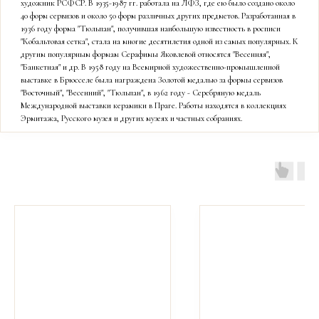
художник РСФСР. В 1935-1987 гг. работала на ЛФЗ, где ею было создано около
40 форм сервизов и около 50 форм различных других предметов. Разработанная в
1936 году форма "Тюльпан", получившая наибольшую известность в росписи
"Кобальтовая сетка", стала на многие десятилетия одной из самых популярных. К
другим популярным формам Серафимы Яковлевой относятся "Весенняя",
"Банкетная" и др. В 1958 году на Всемирной художественно-промышленной
выставке в Брюсселе была награждена Золотой медалью за формы сервизов
"Восточный", "Весенний", "Тюльпан", в 1962 году - Серебряную медаль
Международной выставки керамики в Праге. Работы находятся в коллекциях
Эрмитажа, Русского музея и других музеях и частных собраниях.