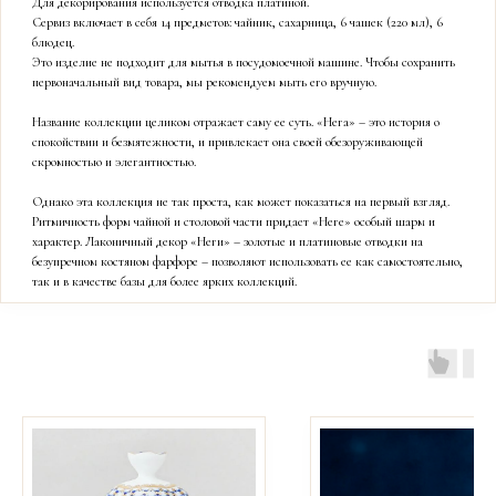
Для декорирования используется отводка платиной.
Сервиз включает в себя 14 предметов: чайник, сахарница, 6 чашек (220 мл), 6
блюдец.
Это изделие не подходит для мытья в посудомоечной машине. Чтобы сохранить
первоначальный вид товара, мы рекомендуем мыть его вручную.
Название коллекции целиком отражает саму ее суть. «Нега» – это история о
спокойствии и безмятежности, и привлекает она своей обезоруживающей
скромностью и элегантностью.
Однако эта коллекция не так проста, как может показаться на первый взгляд.
Ритмичность форм чайной и столовой части придает «Неге» особый шарм и
характер. Лаконичный декор «Неги» – золотые и платиновые отводки на
безупречном костяном фарфоре – позволяют использовать ее как самостоятельно,
так и в качестве базы для более ярких коллекций.