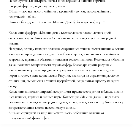
Используется для заваривания чая и поддержания напитка горячим.
Твердый фарфор, надглазурная деколь.
Объем - 1200 мл, высота чайника с крышкой - 20.1 см, высота чайника с
подставкой - 26 см.
Чашка с блюдцем ф. Соло рис. Мамина Дача (объем -300 мл.) - 3 шт.
Коллекция фарфора «Мамина дача» вдохновлена теплотой летних дней,
свежестью вкуснейших овощей с собственного огорода и уютом загородной
жизни.
Наверное, почти у каждого человека сохранились теплые воспоминания о летних
каникулах, проведенных на даче: беззаботное время, наполненное семейными
встречами, шумными обедами и теплыми воспоминаниями. Коллекция «Мамина
дача» поможет воспроизвести эту атмосферу благодаря ярким рисункам,
нанесенным на разные предметы сервировки: сочные огурцы и помидоры,
перец и горох, яркие корнеплоды. Рисунки, несмотря на определенную долю
стилизации, выполнены с тонкой проработкой, подчеркивая красоту каждого
овоща.
Коллекция включает широкий ассортимент предметов: тарелки и блюда, миски
и салатники, кружки и чайные пары. Коллекция «Мамина дача» – идеальное
решение не только для загородного дома, но и для тех, кто хочет добавить нотку
загородного шика в свою повседневную жизнь.
Внимание: рисунок на изделии может иметь небольшие отличия от
представленной фотографии