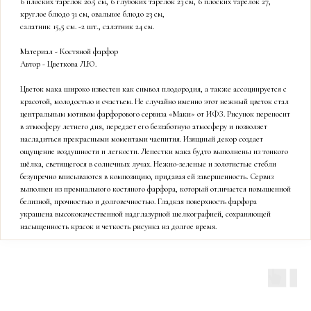
6 плоских тарелок 20.5 см, 6 глубоких тарелок 23 см, 6 плоских тарелок 27,
круглое блюдо 31 см, овальное блюдо 23 см,
салатник 15,5 см. -2 шт., салатник 24 см.
Материал - Костяной фарфор
Автор - Цветкова Л.Ю.
Цветок мака широко известен как символ плодородия, а также ассоциируется с
красотой, молодостью и счастьем. Не случайно именно этот нежный цветок стал
центральным мотивом фарфорового сервиза «Маки» от ИФЗ. Рисунок переносит
в атмосферу летнего дня, передает его беззаботную атмосферу и позволяет
насладиться прекрасными моментами чаепития. Изящный декор создает
ощущение воздушности и легкости. Лепестки мака будто выполнены из тонкого
шёлка, светящегося в солнечных лучах. Нежно-зеленые и золотистые стебли
безупречно вписываются в композицию, придавая ей завершенность. Сервиз
выполнен из премиального костяного фарфора, который отличается повышенной
белизной, прочностью и долговечностью. Гладкая поверхность фарфора
украшена высококачественной надглазурной шелкографией, сохраняющей
насыщенность красок и четкость рисунка на долгое время.