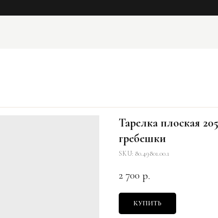
Тарелка плоская 20
гребешки
SKU:
80.49801.00.1
2 700
р.
КУПИТЬ