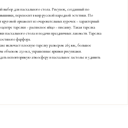
й выбор для пасхального стола. Рисунок, созданный по
вышивки, переносит в мир русской народной эстетики. По
 круговой орнамент из очаровательных курочек – характерный
в центре тарелки – расписное яйцо – писанку. Такая тарелка
вки пасхального стола и подачи праздничных лакомств. Тарелка
костяного фарфора.
же включает плоскую тарелку размером 265 мм, большое
ры объемом 250 мл, украшенные яркими рисунками.
дать неповторимую атмосферу в пасхальное застолье и удивить