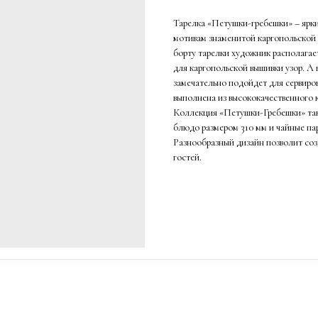
Тарелка «Петушки-гребешки» – ярки
мотивам знаменитой каргопольской 
борту тарелки художник располагает
для каргопольской вышивки узор. А 
замечательно подойдет для сервиро
выполнена из высококачественного 
Коллекция «Петушки-Гребешки» так
блюдо размером 310 мм и чайные па
Разнообразный дизайн позволит соз
гостей.