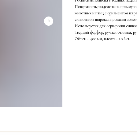
Роспись выполнена в технике надгл
Поверхность разделена на прямоуго
животных и птиц с орнаментом из ра
сливочника широкая промазка золот
Используется для сервировки сливок
Твердый фарфор, ручная отливка, ру
Объем - 400 мл, высота - 10.6 см.