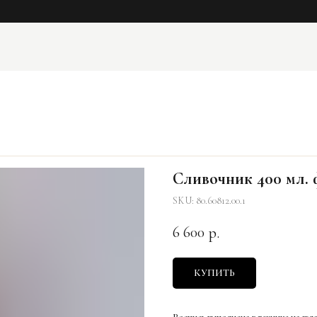
Сливочник 400 мл. 
SKU:
80.60812.00.1
6 600
р.
КУПИТЬ