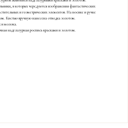
азурной живописи надглазурными красками и золотом.
льники, в которых чередуются изображения фантастических
стительных и геометрических элементов. На носике и ручке
ом. Кистью вручную нанесена отводка золотом.
 и молока.
чная надглазурная роспись красками и золотом.