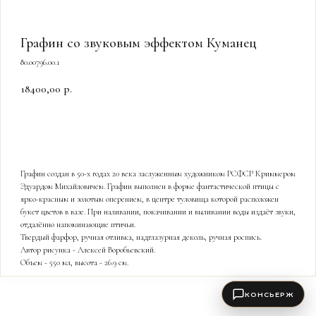
Графин со звуковым эффектом Куманец
80.00796.00.1
18400,00
р.
КУПИТЬ
Графин создан в 50-х годах 20 века заслуженным художником РСФСР Криммером
Эдуардом Михайловичем. Графин выполнен в форме фантастической птицы с
ярко-красным и золотым оперением, в центре туловища которой расположен
букет цветов в вазе. При наливании, покачивании и выливании воды издаёт звуки,
отдалённо напоминающие птичьи.
Твердый фарфор, ручная отливка, надглазурная деколь, ручная роспись.
Автор рисунка - Алексей Воробьевский.
Объем - 550 мл, высота - 26.9 см.
КОНСЬЕРЖ