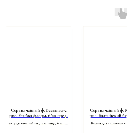
Сервиз чайный ф. Весенняя-2
Сервиз чайный ф. Кол
рис. Улыбка флоры. 6/20 пред.
рис. Балтийский берег
пред.
20 предметов: чайник, сахарница, 6 чашек
Коллекция «Колокол» с рис
(250 мл), 6 блюдец, 6 десертных тарелок.
«Балтийский берег» от Импера