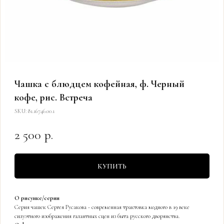
Чашка с блюдцем кофейная, ф. Черный
кофе, рис. Встреча
SKU:
81.16746.00.1
2 500
р.
КУПИТЬ
О рисунке/серии
Серия чашек Сергея Русакова - современная трактовка модного в 19 веке
силуэтного изображения галантных сцен из быта русского дворянства.