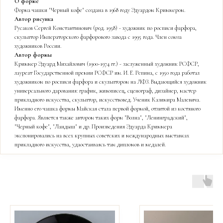
О форме
Форма чашки "Черный кофе" создана в 1968 году Эдуардом Криммером.
Автор рисунка
Русаков Сергей Константинович (род. 1958) - художник по росписи фарфора,
скульптор Императорского фарфорового завода с 1995 года. Член союза
художников России.
Автор формы
Криммер Эдуард Михайлович (1900-1974 гг.) - заслуженный художник РСФСР,
лауреат Государственной премии РСФСР им. И. Е. Репина, с 1950 года работал
художником по росписи фарфора и скульптором на ЛФЗ. Выдающийся художник
универсального дарования: график, живописец, сценограф, дизайнер, мастер
прикладного искусства, скульптор, искусствовед. Ученик Казимира Малевича.
Именно его чашка формы Майская стала первой формой, отлитой из костяного
фарфора. Является также автором таких форм "Волна", "Ленинградский",
"Черный кофе", "Ландыш" и др. Произведения Эдуарда Криммера
экспонировались на всех крупных советских и международных выставках
прикладного искусства, удаостаиваясь там дипломов и медалей.