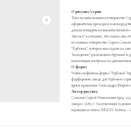
О рисунке/серии
Тема музыки возникла в творчестве С
оформителем проходила в непосредстве
давали концерты музыканты военного 
"въелась" в сознание, что нашла свое
из главных в творчестве Сергея Соко
"Гербовая", которую воссоздали на за
"мелодично" расположил струнные и 
композиция построена на динамичном 
О форме
Чайно-кофейная форма "Гербовая" (п
фарфоровом заводе для Гербового серв
время правления Александра Второго 
Автор рисунка
Соколов Сергей Николаевич (род. 19
завода с 1985 г. Заслуженный худо
керамики и стекла ЛВХПУ (сейчас 