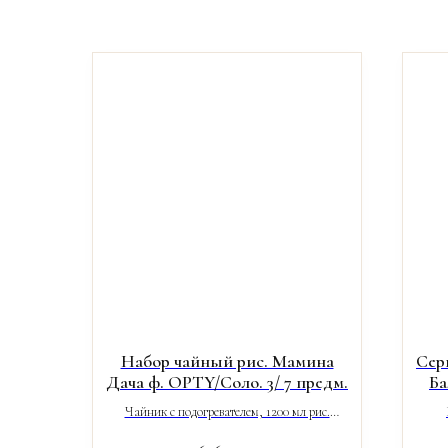
Набор чайный рис. Мамина
Сер
Дача ф. OPTY/Соло. 3/ 7 предм.
Ба
Чайник с подогревателем, 1200 мл рис.
Мамина Дача ф. OPTY -1 шт.
«Б