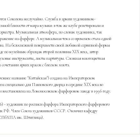
ергея Соколова неслучайно. Служба в армии художником-
нной близости от мира музыки: в том же клубе репетировали и
оркестра. Музыкальная атмосфера, по словам художника, так
 отражение на фарфоре. А музыкальная тема со временем стала одной
лова. На белоснежной поверхности своей любимой сервизной формы
воде по музейным образцам второй половины XIX века, автор
духовые инструменты, листы партитуры. Сложная многоцветная
сочетании ярких красок с блеском золота.
режнее название "Китайская") создана на Императорском
иза специально для Павловского дворца в середине XIX века во
и восстановлена на Ломоносовском фарфоровом заводе в 1996 году.
56) - художник по росписи фарфора Императорского фарфорового
жник РФ. Член Союза художников СССР. Окончил кафедру
- СПбХПА им. Штиглица).