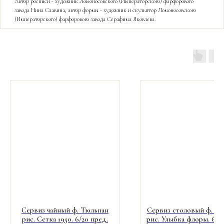
Автор росписи - художник Ломоносовского (Императорского) фарфорового
завода Нина Славина, автор формы - художник и скульптор Ломоносовского
(Императорского) фарфорового завода Серафима Яковлева.
Сервиз чайный ф. Тюльпан
Сервиз столовый ф. П
рис. Сетка 1950. 6/20 пред.
рис. Улыбка флоры. 6/24