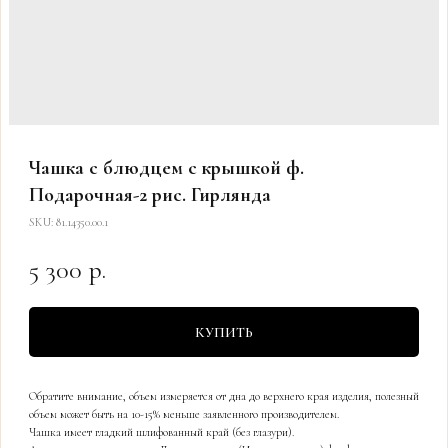
Чашка с блюдцем с крышкой ф.
Подарочная-2 рис. Гирлянда
SKU:
81.14350.00.1
5 300
р.
КУПИТЬ
Обратите внимание, объем измеряется от дна до верхнего края изделия, полезный
объем может быть на 10-15% меньше заявленного производителем.
Чашка имеет гладкий шлифованный край (без глазури).