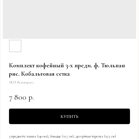
Комплект кофейный 3-х предм. ф. Тюльпан
рис. Кобальтовая сетка
SKU:
81.10104.00.1
7 800
р.
КУПИТЬ
3 предмета: чашка (140 мл), блюдце (11.7 см), десертная тарелка (15.5 см)