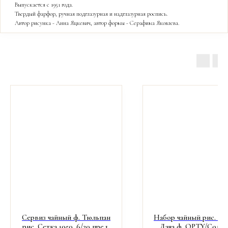
Выпускается с 1951 года.
Твердый фарфор, ручная подглазурная и надглазурная роспись.
Автор рисунка - Анна Яцкевич, автор формы - Серафима Яковлева.
Сервиз чайный ф. Тюльпан
Набор чайный рис. М
рис. Сетка 1950. 6/20 пред.
Дача ф. OPTY/Соло. 3