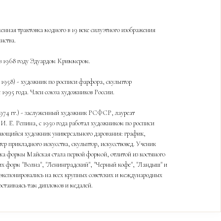
енная трактовка модного в 19 веке силуэтного изображения
нства.
в 1968 году Эдуардом Криммером.
 1958) - художник по росписи фарфора, скульптор
 1995 года. Член союза художников России.
974 гг.) - заслуженный художник РСФСР, лауреат
. Е. Репина, с 1950 года работал художником по росписи
ающийся художник универсального дарования: график,
ер прикладного искусства, скульптор, искусствовед. Ученик
а формы Майская стала первой формой, отлитой из костяного
их форм "Волна", "Ленинградский", "Черный кофе", "Ландыш" и
экспонировались на всех крупных советских и международных
остаиваясь там дипломов и медалей.