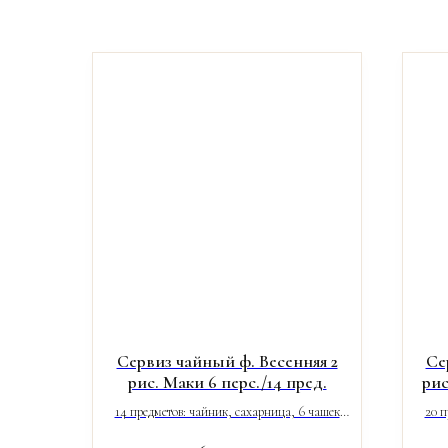
Сервиз чайный ф. Весенняя 2
Се
рис. Маки 6 перс./14 пред.
рис
14 предметов: чайник, сахарница, 6 чашек
20 п
(250 мл), 6 блюдец.
(25