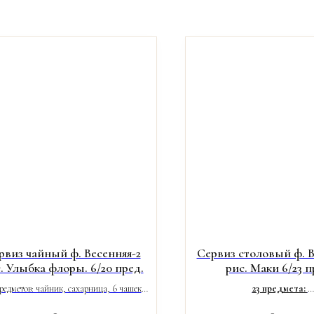
рвиз чайный ф. Весенняя-2
Сервиз столовый ф. В
. Улыбка флоры. 6/20 пред.
рис. Маки 6/23 п
редметов: чайник, сахарница, 6 чашек
23 предмета:
0 мл), 6 блюдец, 6 десертных тарелок.
6 плоских тарелок 20.5 см, 6 гл