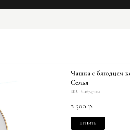
Чашка с блюдцем ко
Семья
SKU:
81.16747.00.1
2 500
р.
КУПИТЬ