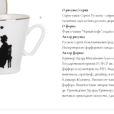
О рисунке/серии
Серия чашек Сергея Русакова - соврем
галантных сцен из быта русского дворя
О форме
Форма чашки "Черный кофе" создана 
Автор рисунка
Русаков Сергей Константинович (род.
Императорского фарфорового завода с
Автор формы
Криммер Эдуард Михайлович (1900-1
Государственной премии РСФСР им. И
фарфора и скульптором на ЛФЗ. Выд
живописец, сценограф, дизайнер, маст
Казимира Малевича. Именно его чашк
фарфора. Является также автором так
др. Произведения Эдуарда Криммера 
выставках прикладного искусства, уда