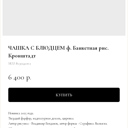
ЧАШКА С БЛЮДЦЕМ ф. Банкетная рис.
Кронштадт
SKU:
81.32241.00.1
6 400
р.
КУПИТЬ
Новинка 2025 года.
Твердый фарфор, надглазурная деколь, цировка.
Автор рисунка - Владимир Богданов, автор формы - Серафима Яковлева.