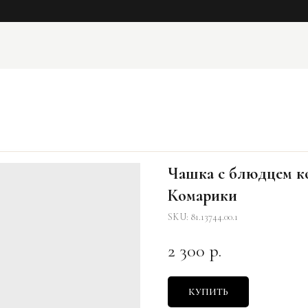
Чашка с блюдцем ко
Комарики
SKU:
81.13744.00.1
2 300
р.
КУПИТЬ