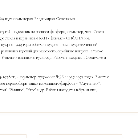
969 году скульптором Владимиром Семеновым.
5 гг.) - художник по росписи фарфора, скульптор, член Союза
дре стекла и керамики ЛВХПУ (сейчас - СПбХПА им.
 1974 по 1999 годы работала художником в художественной
различных изделий для массового, серийного выпуска, а также
 Участник выставок с 1978 года. Работы находятся в Эрмитаже и
1978 гг.) - скульптор, художник ЛФЗ в 1937-1973 годах. Вместе с
лем первых форм чашек из костяного фарфора - "Одуванчик",
тон", "Эллипс", "Утро" и др. Работы находятся в Эрмитаже,