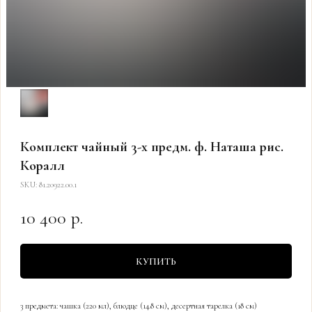
Комплект чайный 3-х предм. ф. Наташа рис.
Коралл
SKU:
81.20922.00.1
10 400
р.
КУПИТЬ
3 предмета: чашка (220 мл), блюдце (14.8 см), десертная тарелка (18 см)