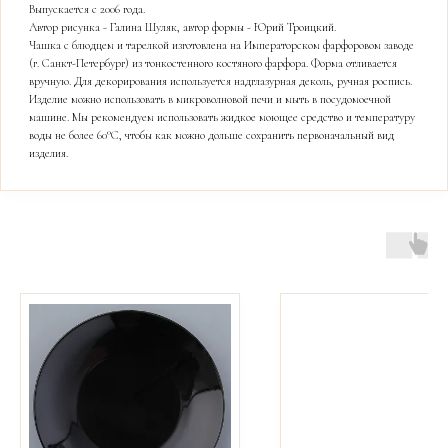
Выпускается с 2006 года.
Автор рисунка - Галина Шуляк, автор формы - Юрий Троицкий.
Чашка с блюдцем и тарелкой изготовлена на Императорском фарфоровом заводе
(г. Санкт-Петербург) из тонкостенного костяного фарфора. Форма отливается
вручную. Для декорирования используется надглазурная деколь, ручная роспись.
Изделие можно использовать в микроволновой печи и мыть в посудомоечной
машине. Мы рекомендуем использовать жидкое моющее средство и температуру
воды не более 60°С, чтобы как можно дольше сохранить первоначальный вид
изделия.