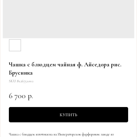
Чашка с блюдцем чайная ф. Айседора рис.
Брусника
SKU:
81.26751.00.1
6 700
р.
КУПИТЬ
Чашка с блюдцем изготовлена на Императорском фарфоровом заводе из