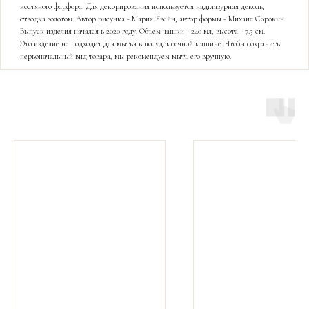
костяного фарфора. Для декорирования используется надглазурная деколь,
отводка золотом. Автор рисунка - Мария Явейн, автор формы - Михаил Сорокин.
Выпуск изделия начался в 2020 году. Объем чашки - 240 мл, высота - 7.5 см.
Это изделие не подходит для мытья в посудомоечной машине. Чтобы сохранить
первоначальный вид товара, мы рекомендуем мыть его вручную.