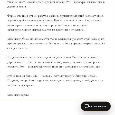
такая ценность. Это не просто предмет мебели. Это — культура, воплощенная в
дереве и ткани.
Форма: Это гимн ручной работе. Плавный, скульптурный изгиб подлокотников,
переходящий в элегантную «волюту». Тонкие, изящные ножки. Каждая линия
этого каркаса из массива дерева — результат многолетнего опыта
краснодеревщиков, передающегося из поколения в поколение.
Материал: Обивка из шелковистой ткани в благородную золотистую полоску не
просто красива — она тактильна. Это ткань, которая красиво стареет, сохраняя
свое достоинство.
Предназначение: Это кресло создано не для спешки. Оно для неспешного
утреннего кофе. Для чтения любимой книги у окна. Для долгих разговоров в
гостиной. Это — ваш личный уголок тишины и созерцания в суетливом мире.
Это не модная вещь. Это — наследие. Антидот против «быстрой» мебели.
Предмет, который вы с гордостью передадите своим детям, и он будет так же
актуален и прекрасен.
Материал: дерево
КОНСЬЕРЖ