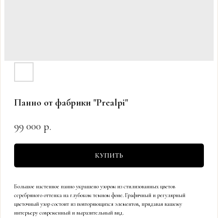
Панно от фабрики "Prealpi"
99 000
р.
КУПИТЬ
Большое настенное панно украшено узором из стилизованных цветов
серебряного оттенка на глубоком темном фоне. Графичный и регулярный
цветочный узор состоит из повторяющихся элементов, придавая вашему
интерьеру современный и выразительный вид.