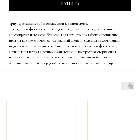
КУПИТЬ
Триумф итальянской неоклассики в вашем доме.
Легендарная фабрика Berloni создала модель Gran Gala для истинных
аристократов интерьера. Это кухня для тех, кто ищет бескомпромиссный
продукт высокого качества, где каждый элемент является декоративным
шедевром. Сдержанный белый цвет фасадов, классическая фрезеровка,
античные пилястры с резными капителями и контрастная сверкающая
полированная столешница из черного камня — этот ансамбль станет
бриллиантом вашей загородной резиденции или просторной квартиры.