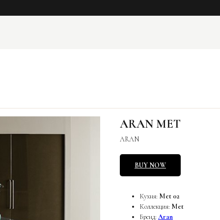
ARAN MET
ARAN
BUY NOW
Кухня:
Met 02
Коллекция:
Met
Бренд:
Aran