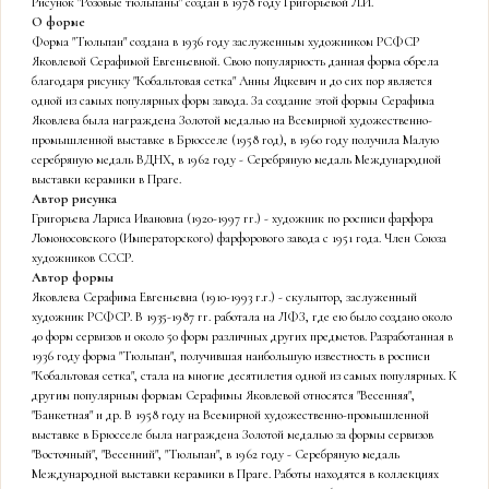
Рисунок "Розовые тюльпаны" создан в 1978 году Григорьевой Л.И.
О форме
Форма "Тюльпан" создана в 1936 году заслуженным художником РСФСР
Яковлевой Серафимой Евгеньевной. Свою популярность данная форма обрела
благодаря рисунку "Кобальтовая сетка" Анны Яцкевич и до сих пор является
одной из самых популярных форм завода. За создание этой формы Серафима
Яковлева была награждена Золотой медалью на Всемирной художественно-
промышленной выставке в Брюсселе (1958 год), в 1960 году получила Малую
серебряную медаль ВДНХ, в 1962 году - Серебряную медаль Международной
выставки керамики в Праге.
Автор рисунка
Григорьева Лариса Ивановна (1920-1997 гг.) - художник по росписи фарфора
Ломоносовского (Императорского) фарфорового завода с 1951 года. Член Союза
художников СССР.
Автор формы
Яковлева Серафима Евгеньевна (1910-1993 г.г.) - скульптор, заслуженный
художник РСФСР. В 1935-1987 гг. работала на ЛФЗ, где ею было создано около
40 форм сервизов и около 50 форм различных других предметов. Разработанная в
1936 году форма "Тюльпан", получившая наибольшую известность в росписи
"Кобальтовая сетка", стала на многие десятилетия одной из самых популярных. К
другим популярным формам Серафимы Яковлевой относятся "Весенняя",
"Банкетная" и др. В 1958 году на Всемирной художественно-промышленной
выставке в Брюсселе была награждена Золотой медалью за формы сервизов
"Восточный", "Весенний", "Тюльпан", в 1962 году - Серебряную медаль
Международной выставки керамики в Праге. Работы находятся в коллекциях