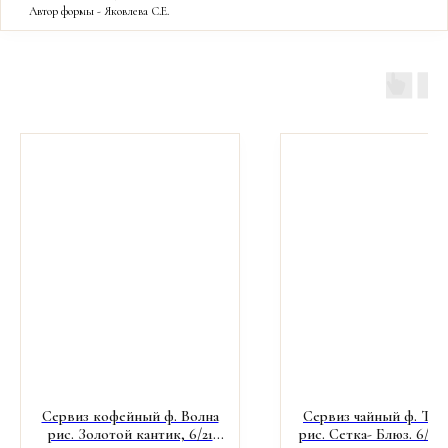
Автор формы - Яковлева С.Е.
Сервиз кофейный ф. Волна
Сервиз чайный ф. Тюл
рис. Золотой кантик, 6/21
рис. Сетка- Блюз. 6/20