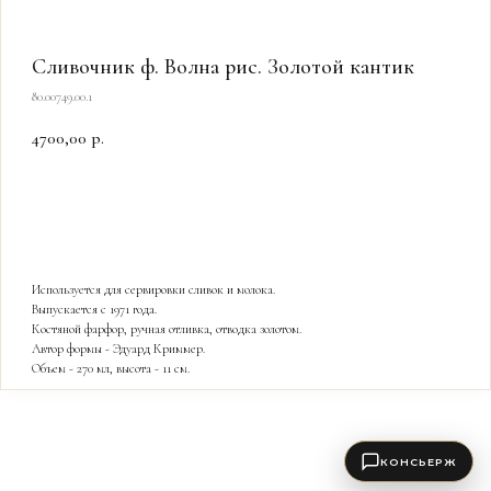
Сливочник ф. Волна рис. Золотой кантик
80.00749.00.1
4700,00
р.
КУПИТЬ
Используется для сервировки сливок и молока.
Выпускается с 1971 года.
Костяной фарфор, ручная отливка, отводка золотом.
Автор формы - Эдуард Криммер.
Объем - 270 мл, высота - 11 см.
КОНСЬЕРЖ