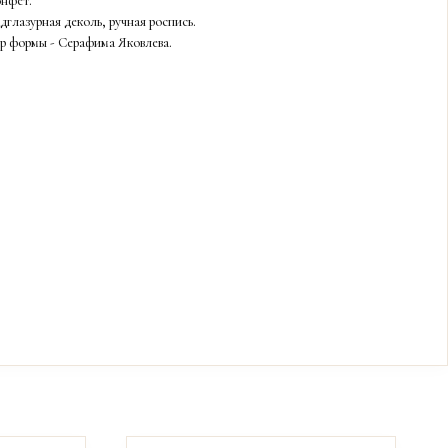
онфет.
дглазурная деколь, ручная роспись.
ор формы - Серафима Яковлева.