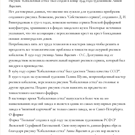
Рисунок "Кобальтовая сетка" был создан в конце 1944 года художником Анной
Яцкевич.
Нет достоверных данных, что именно послужило для художника прообразом
созданного рисунка. Возможно, роспись "Собственного сервиза", созданного Д. И.
Виноградовым в 1750-х годах, возможно мотивы сервиза Венской фарфоровой
мануфактуры, хранившиеся в фондах заводского музея. Некоторые источники
указывают, что это ассоциации с переклеенными крест на крест блокадными
окнами ленинградских домов.
Потребовались пять лет труда технологов и мастеров завода чтобы решить и
преодолеть все технологические проблемы и тонкости подглазурной росписи
кобальтом. В 1950 году ученица Анны Яцкевич - О.С. Долгушина под ее
руководством исполнила окончательный вариант росписи сервиза, который был
внедрен в производство.
В 1969 году сервиз "Кобальтовая сетка" был удостоен "Знака качества СССР".
В 1990-х годах заслуженный художник Галина Шуляк, непревзойденный мастер
росписи кобальтом, переложила рисунок "Кобальтовая сетка" на столовые и
другие предметы. Позднее рисунок стали наносить на предметы из
тонкостенного костяного фарфора.
В настоящее время "Кобальтовая сетка" выпускается более чем на 100
наименованиях изделий завода и является одним из самых популярных рисунков
завода и "визитной карточкой" не только самого завода, но и Санкт-Петербурга.
О форме
Форма "Тюльпан" создана в 1936 году заслуженным художником РСФСР
Яковлевой Серафимой Евгеньевной. Свою популярность данная форма обрела
благодаря рисунку "Кобальтовая сетка" Анны Яцкевич и до сих пор является