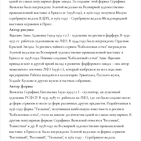
одной из самых популярных форм завода. За создание этой формы Серафима
Яковлева была награждена Золотой медалью на Всемирной художественно-
промышленной выставке в Брюсселе (1958 год), в 1960 году получила Малую
серебряную медаль ВДНХ, в 1962 году - Серебряную медаль Международной
выставки керамики в Праге.
Автор рисунка
Яцкевич Анна Адамовна (1904-1952 г.г.) - художник по росписи фарфора. В 1932-
1952 гг. работала художником на ЛФЗ. В 1944 году была награждена Орденом
Красной Звезды. За роспись чайного сервиза "Кобальтовая сетка" награждена
Золотой медалью на Всемирной художественно-промышленной выставке в
Брюсселе 1958 года. Помимо создания "Кобальтовой сетки" Анне Яцкевич
принадлежит и другой яркий вклад в развитие фарфорового завода – она автор
знаменитого логотипа ЛФЗ (1936 г.), который изображен на всех изделиях
предприятия. Работы находятся в коллекциях Эрмитажа, Русского музея,
Усадьбе Кусково и других музеях и частных собраниях.
Автор формы
Яковлева Серафима Евгеньевна (1910-1993 г.г.) - скульптор, заслуженный
художник РСФСР. В 1935-1987 гг. работала на ЛФЗ, где ею было создано около
40 форм сервизов и около 50 форм различных других предметов. Разработанная в
1936 году форма "Тюльпан", получившая наибольшую известность в росписи
"Кобальтовая сетка", стала на многие десятилетия одной из самых популярных. К
другим популярным формам Серафимы Яковлевой относятся "Весенняя",
"Банкетная" и др. В 1958 году на Всемирной художественно-промышленной
выставке в Брюсселе была награждена Золотой медалью за формы сервизов
"Восточный", "Весенний", "Тюльпан", в 1962 году - Серебряную медаль