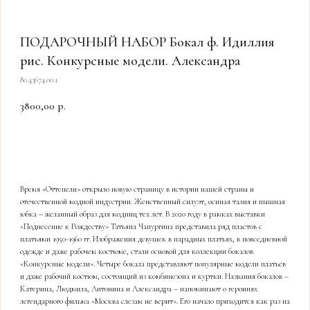
ПОДАРОЧНЫЙ НАБОР Бокал ф. Идиллия
рис. Конкурсные модели. Александра
80.43674.00.1
3800,00
р.
КУПИТЬ
Время «Оттепели» открыло новую страницу в истории нашей страны и
отечественной модной индустрии. Женственный силуэт, осиная талия и пышная
юбка – желанный образ для модниц тех лет. В 2020 году в рамках выставки
«Поднесение к Рождеству» Татьяна Чапургина представила ряд пластов с
платьями 1950-1960 гг. Изображения девушек в парадных платьях, в повседневной
одежде и даже рабочем костюме, стали основой для коллекции бокалов
«Конкурсные модели». Четыре бокала представляют популярные модели платьев
и даже рабочий костюм, состоящий из комбинезона и куртки. Названия бокалов –
Катерина, Людмила, Антонина и Александра – напоминают о героинях
легендарного фильма «Москва слезам не верит». Его начало приходится как раз на