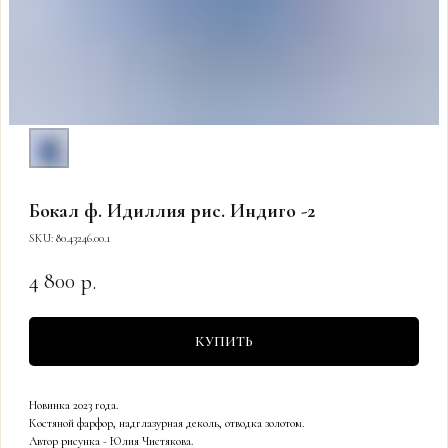
Бокал ф. Идиллия рис. Индиго -2
SKU:
80.43246.00.1
4 800
р.
КУПИТЬ
Новинка 2023 года.
Костяной фарфор, надглазурная деколь, отводка золотом.
Автор рисунка - Юлия Чистякова.