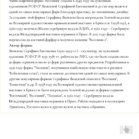
Чайно-кофейная форма "Весенняя" создана в 1949 году заслуженным
художником РСФСР Яковлевой Серафимой Евгеньевной и до сих пор является
одной из самых популярных форм благодаря простому, но лаконичному дизайну.
За создание этой формы Серафима Яковлева была награждена Золотой медалью
на Всемирной художественно-промышленной выставке в Брюсселе (1958 год), в
1960 году получила Малую серебряную медаль ВДНХ, в 1962 году - Серебряную
медаль Международной выставки керамики в Праге. В 2017 году форма была
перенесена на костяной фарфор и получила название "Весенняя-2".
Автор формы
Яковлева Серафима Евгеньевна (1910-1993 г.г.) - скульптор, заслуженный
художник РСФСР. В 1935-1987 гг. работала на ЛФЗ, где ею было создано около
40 форм сервизов и около 50 форм различных других предметов. Разработанная в
1936 году форма "Тюльпан", получившая наибольшую известность в росписи
"Кобальтовая сетка", стала на многие десятилетия одной из самых популярных. К
другим популярным формам Серафимы Яковлевой относятся "Весенняя",
"Банкетная" и др. В 1958 году на Всемирной художественно-промышленной
выставке в Брюсселе была награждена Золотой медалью за формы сервизов
"Восточный", "Весенний", "Тюльпан", в 1962 году - Серебряную медаль
Международной выставки керамики в Праге. Работы находятся в коллекциях
Эрмитажа, Русского музея и других музеях и частных собраниях.