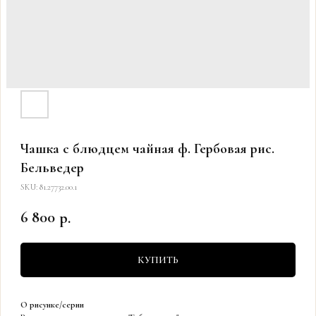
Чашка с блюдцем чайная ф. Гербовая рис.
Бельведер
SKU:
81.27732.00.1
6 800
р.
КУПИТЬ
О рисунке/серии