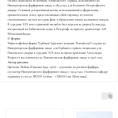
Роспись выполнена по мотивам "Бабигонского" сервиза, исполненного на
Императорском фарфоровом заводе в 1824 году для Большого Петергофского
дворца. Основной декоративный мотив, использованный в оформлении, –
орнаментальная лента, представляющая собой гирлянду из золотых
стилизованных листьев на сером фоне в обрамлении тонких малиновых отводок.
В середине XIX века сервизный ансамбль был передан во дворец Бельведер,
построенный на Бабигонском холме в Петергофе по проекту архитектора А.И.
Штакеншнейдера.
О форме
Чайно-кофейная форма "Гербовая" (прежнее название "Китайская") создана на
Императорском фарфоровом заводе для Гербового сервиза специально для
Павловского дворца в середине XIX века во время правления Александра
Второго и восстановлена на Ломоносовском фарфоровом заводе в 1996 году.
Автор рисунка
Цветкова Любовь Юрьевна (род. 1962) – художник по росписи фарфора,
скульптор Императорского фарфорового завода с 1994 года. Окончила кафедру
керамики и стекла ЛВХПУ (сейчас - СПбХПА им. Штиглица).