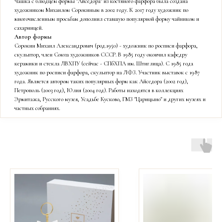
Чашка с блюдцем формы "Айседора" из костяного фарфора была создана
художником Михаилом Сорокиным в 2002 году. К 2017 году художник по
многочисленным просьбам дополнил ставшую популярной форму чайником и
сахарницей.
Автор формы
Сорокин Михаил Александрович (род.1950) - художник по росписи фарфора,
скульптор, член Союза художников СССР. В 1985 году окончил кафедру
керамики и стекла ЛВХПУ (сейчас - СПбХПА им. Штиглица). С 1985 года
художник по росписи фарфора, скульптор на ЛФЗ. Участник выставок с 1987
года. Является автором таких популярных форм как Айседора (2002 год),
Петрополь (2003 год), Юлия (2004 год). Работы находятся в коллекциях
Эрмитажа, Русского музея, Усадьбе Кусково, ГМЗ "Царицыно" и других музеях и
частных собраниях.