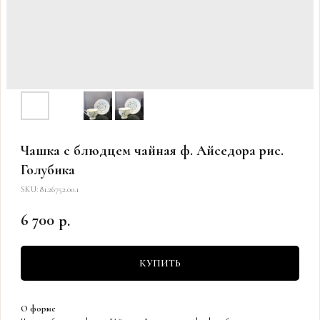
Чашка с блюдцем чайная ф. Айседора рис.
Голубика
SKU:
81.26752.00.1
6 700
р.
КУПИТЬ
О форме