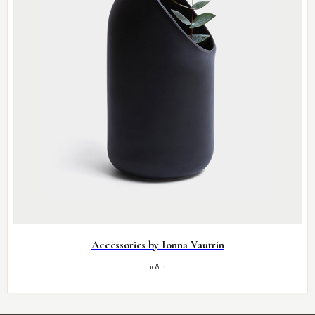
Accessories by Ionna Vautrin
108
р.