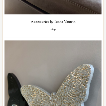
Accessories by Ionna Vautrin
108
р.