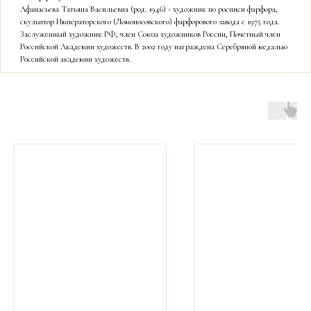
Афанасьева Татьяна Васильевна (род. 1946) - художник по росписи фарфора,
скульптор Императорского (Ломоносовского) фарфорового завода с 1975 года.
Заслуженный художник РФ, член Союза художников России, Почетный член
Российской Академии художеств. В 2002 году награждена Серебряной медалью
Российской академии художеств.