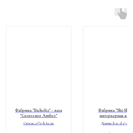
Фабрика "Eicholtz" - ваза
Фабрика "Shi-Shi" 
"Grosvenor Amber"
интерьерная ваза
Стекло. 23*23 h 62 см.
Дерево. h 41 d 27 см.