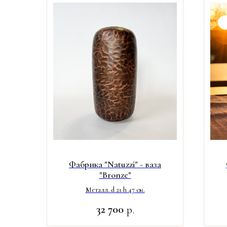
Фабрика "Natuzzi" - ваза
"Bronze"
Металл. d 21 h 47 см.
32 700
р.