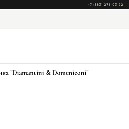
+7 (383) 276-03-92
ика "Diamantini & Domeniconi"