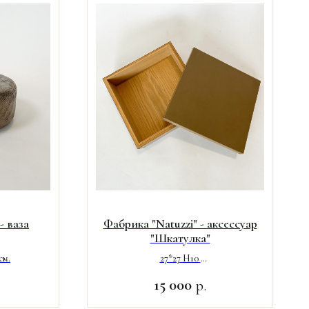
- ваза
Фабрика "Natuzzi" - аксессуар
"Шкатулка"
см.
27*27 H10
Цвет: бежевый, оранжевый
15 000
р.