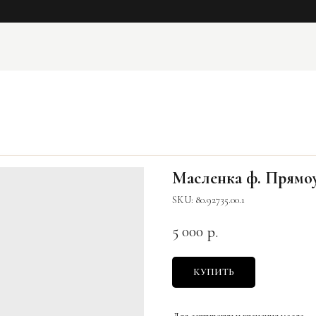
Масленка ф. Прямоу
SKU:
80.92735.00.1
5 000
р.
КУПИТЬ