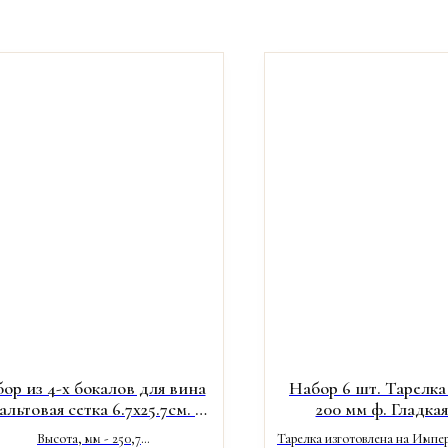
ор из 4-х бокалов для вина
Набор 6 шт. Тарелка
льтовая сетка 6.7х25.7см. H
200 мм ф. Гладкая
380ml
Кобальтовая се
Высота, мм - 250,7
Тарелка изготовлена на Импе