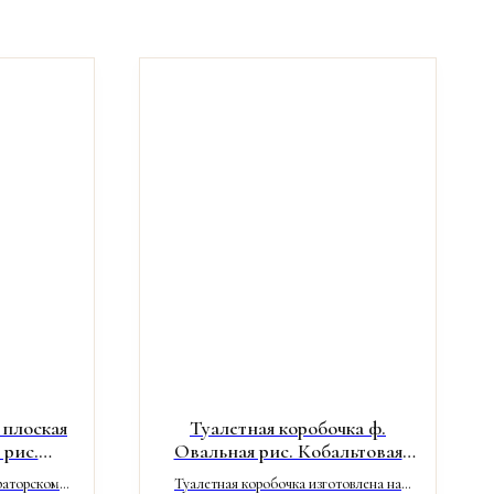
 плоская
Туалетная коробочка ф.
 рис.
Овальная рис. Кобальтовая
тка
сетка
раторском
Туалетная коробочка изготовлена на